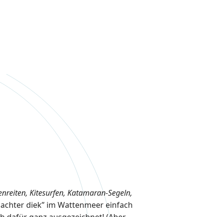
enreiten, Kitesurfen, Katamaran-Segeln,
 „achter diek” im Wattenmeer einfach
ch dafür ganz ausgezeichnet! (Aber