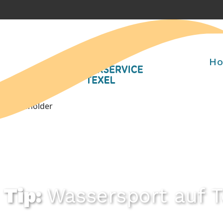
H
Wassersport auf T