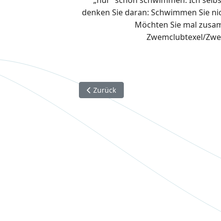
denken Sie daran: Schwimmen Sie nic
Möchten Sie mal zusam
Zwemclubtexel/Zwe
Vorheriger Beitrag: Kulinarisches (Texel –
Zurück