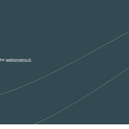
te
:
webjongens.nl