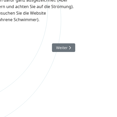
rn und achten Sie auf die Strömung).
suchen Sie die Website
ahrene Schwimmer).
Nächster Beitrag: Fahrradverleih a
Weiter