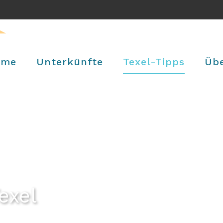
ome
Unterkünfte
Texel-Tipps
Üb
exel